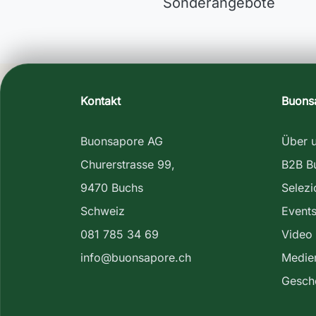
Sonderangebote
Kontakt
Buons
Buonsapore AG
Über 
Churerstrasse 99,
B2B B
9470 Buchs
Selez
Schweiz
Event
081 785 34 69
Video
info@buonsapore.ch
Medien
Gesch