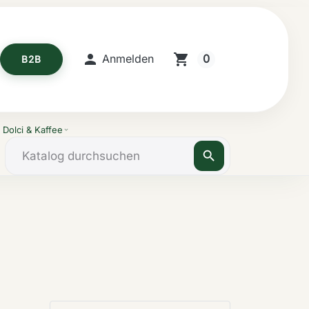

shopping_cart
0
Anmelden
B2B
Dolci & Kaffee
expand_more
search