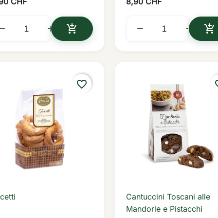
,90 CHF
8,90 CHF






IN DEN WARENKORB
I
favorite_border
favo
cetti
Cantuccini Toscani alle

Vorschau

Vorschau
Mandorle e Pistacchi