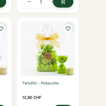



N DEN WARENKORB
IN DEN WARENKORB
rite_border
favorite_border
Tartufini - Pistacchio

Vorschau
12,90 CHF