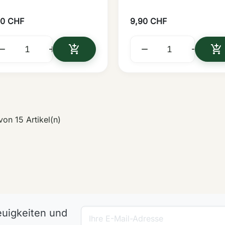
90 CHF
9,90 CHF






IN DEN WARENKORB
I
 von 15 Artikel(n)
euigkeiten und