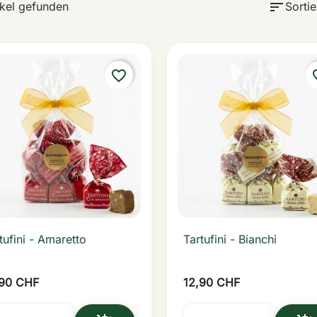
sort
ikel gefunden
Sortie
favorite_border
favo
tufini - Amaretto
Tartufini - Bianchi

Vorschau

Vorschau
,90 CHF
12,90 CHF