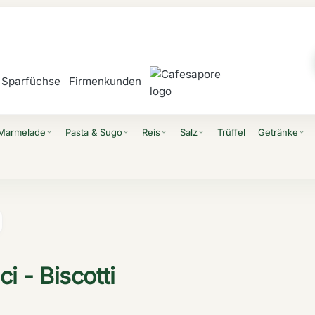
Sparfüchse
Firmenkunden
 Marmelade
Pasta & Sugo
Reis
Salz
Trüffel
Getränke
expand_more
expand_more
expand_more
expand_more
expand_more
ci - Biscotti