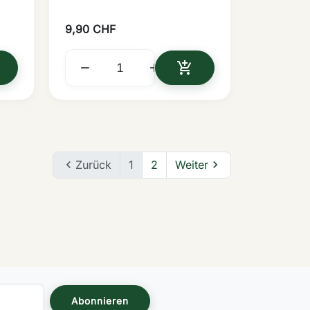
9,90 CHF



N DEN WARENKORB
IN DEN WARENKORB
Zurück
1
2
Weiter

