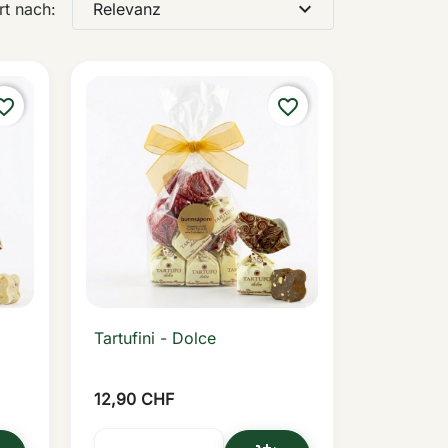
expand_more
Relevanz
rt nach:
rite_border
favorite_border
Tartufini - Dolce

Vorschau
12,90 CHF