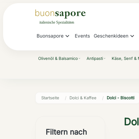
expand_more
expand_more
Buonsapore
Events
Geschenkideen
Olivenöl & Balsamico
Antipasti
Käse, Senf &
expand_more
expand_more
Startseite
Dolci & Kaffee
Dolci - Biscotti
Dol
Filtern nach