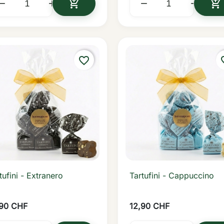






IN DEN WARENKORB
I
favorite_border
favo
tufini - Extranero
Tartufini - Cappuccino

Vorschau

Vorschau
,90 CHF
12,90 CHF