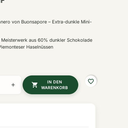
HF
ranero von Buonsapore – Extra-dunkle Mini-
es Meisterwerk aus 60% dunkler Schokolade
 Piemonteser Haselnüssen
favorite_border
IN DEN


WARENKORB