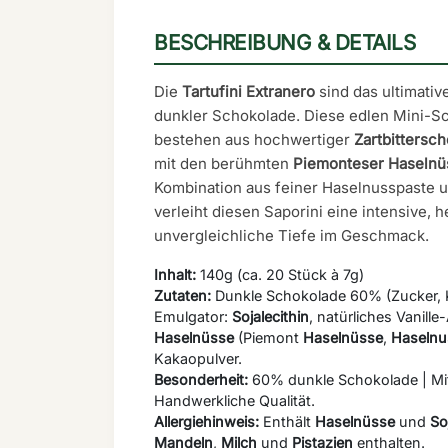
BESCHREIBUNG & DETAILS
Die
Tartufini Extranero
sind das ultimativ
dunkler Schokolade. Diese edlen Mini-Sch
bestehen aus hochwertiger
Zartbittersc
mit den berühmten
Piemonteser Haselnü
Kombination aus feiner Haselnusspaste 
verleiht diesen Saporini eine intensive, 
unvergleichliche Tiefe im Geschmack.
Inhalt:
140g (ca. 20 Stück à 7g)
Zutaten:
Dunkle Schokolade 60% (Zucker, 
Emulgator:
Sojalecithin
, natürliches Vanil
Haselnüsse
(Piemont
Haselnüsse
,
Haselnu
Kakaopulver.
Besonderheit:
60% dunkle Schokolade | Mi
Handwerkliche Qualität.
Allergiehinweis:
Enthält
Haselnüsse
und
So
Mandeln
,
Milch
und
Pistazien
enthalten.