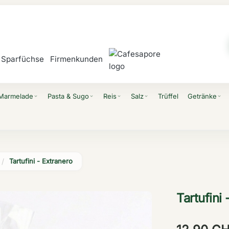
Sparfüchse
Firmenkunden
 Marmelade
Pasta & Sugo
Reis
Salz
Trüffel
Getränke
expand_more
expand_more
expand_more
expand_more
expand_more
Tartufini - Extranero
Tartufini 