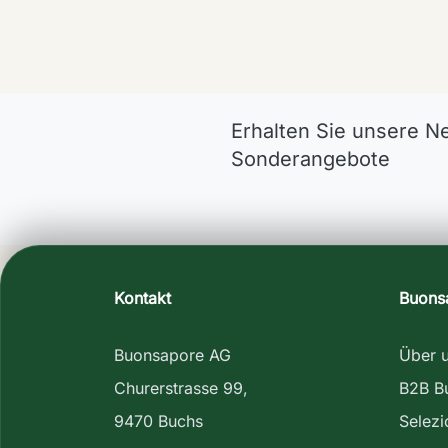
Erhalten Sie unsere N
Sonderangebote
Kontakt
Buons
Buonsapore AG
Über 
Churerstrasse 99,
B2B B
9470 Buchs
Selez