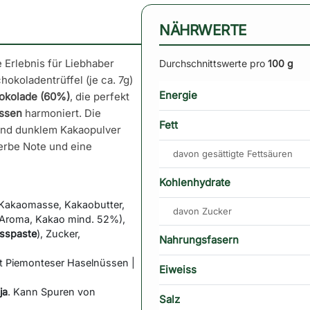
NÄHRWERTE
e Erlebnis für Liebhaber
Durchschnittswerte pro
100 g
okoladentrüffel (je ca. 7g)
Energie
hokolade (60%)
, die perfekt
ssen
harmoniert. Die
Fett
und dunklem Kakaopulver
herbe Note und eine
davon gesättigte Fettsäuren
Kohlenhydrate
Kakaomasse, Kakaobutter,
davon Zucker
le-Aroma, Kakao mind. 52%),
sspaste
), Zucker,
Nahrungsfasern
t Piemonteser Haselnüssen |
Eiweiss
ja
. Kann Spuren von
Salz