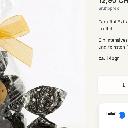
12,90 C
Bruttopreis
Tartufini Ext
Trüffel
Ein intensiv
und feinsten
ca. 140gr

Teilen