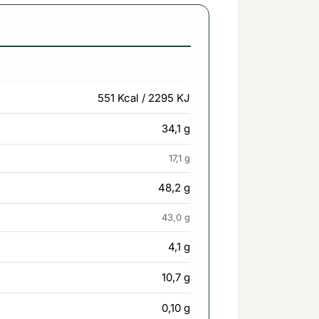
551 Kcal / 2295 KJ
34,1 g
17,1 g
48,2 g
43,0 g
4,1 g
10,7 g
0,10 g