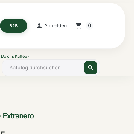

shopping_cart
0
Anmelden
B2B
Dolci & Kaffee
expand_more
search
- Extranero