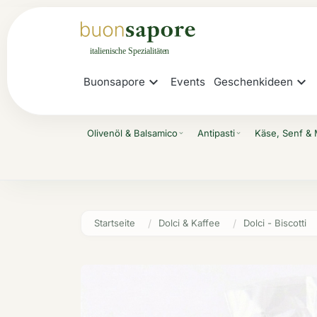
expand_more
expand_more
Buonsapore
Events
Geschenkideen
Olivenöl & Balsamico
Antipasti
Käse, Senf &
expand_more
expand_more
Startseite
Dolci & Kaffee
Dolci - Biscotti