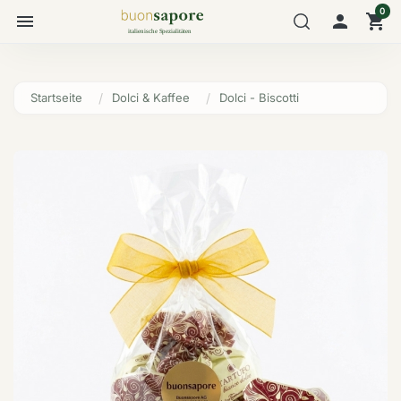
0
menu

shopping_cart
Startseite
Dolci & Kaffee
Dolci - Biscotti