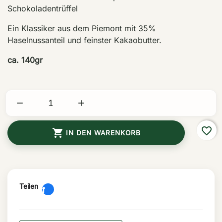
Schokoladentrüffel
Ein Klassiker aus dem Piemont mit 35%
Haselnussanteil und feinster Kakaobutter.
ca. 140gr


favorite_border

IN DEN WARENKORB
Teilen