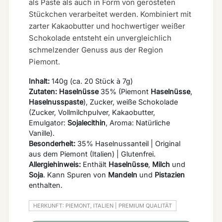
als Paste als auch in Form von gerösteten
Stückchen verarbeitet werden. Kombiniert mit
zarter Kakaobutter und hochwertiger weißer
Schokolade entsteht ein unvergleichlich
schmelzender Genuss aus der Region
Piemont.
Inhalt:
140g (ca. 20 Stück à 7g)
Zutaten:
Haselnüsse
35% (Piemont
Haselnüsse
,
Haselnusspaste
), Zucker, weiße Schokolade
(Zucker, Vollmilchpulver, Kakaobutter,
Emulgator:
Sojalecithin
, Aroma: Natürliche
Vanille).
Besonderheit:
35% Haselnussanteil | Original
aus dem Piemont (Italien) | Glutenfrei.
Allergiehinweis:
Enthält
Haselnüsse
,
Milch
und
Soja
. Kann Spuren von
Mandeln
und
Pistazien
enthalten.
HERKUNFT: PIEMONT, ITALIEN | PREMIUM QUALITÄT