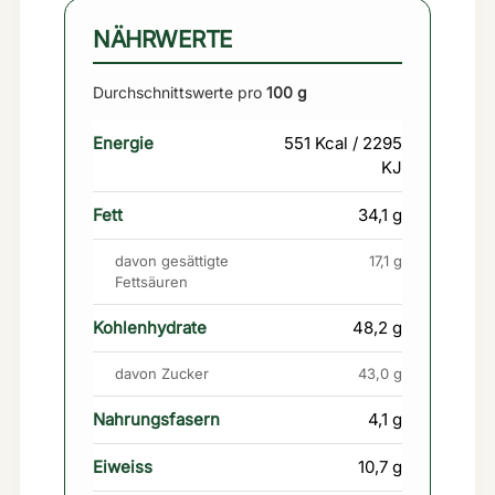
NÄHRWERTE
Durchschnittswerte pro
100 g
Energie
551 Kcal / 2295
KJ
Fett
34,1 g
davon gesättigte
17,1 g
Fettsäuren
Kohlenhydrate
48,2 g
davon Zucker
43,0 g
Nahrungsfasern
4,1 g
Eiweiss
10,7 g