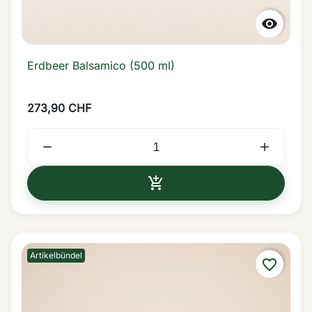

Erdbeer Balsamico (500 ml)
273,90 CHF



IN DEN WARENKORB
Artikelbündel
favorite_border