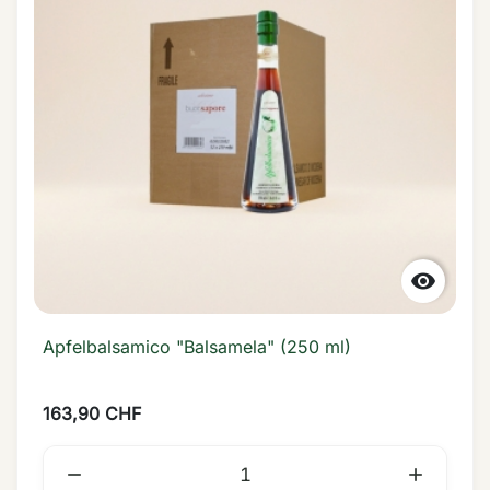

Apfelbalsamico "Balsamela" (250 ml)
163,90 CHF

