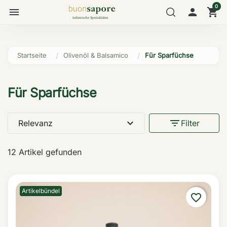
0
menu

shopping_cart
Startseite
Olivenöl & Balsamico
Für Sparfüchse
Für Sparfüchse
expand_more
filter_list
Relevanz
Filter
12 Artikel gefunden
Artikelbündel
favorite_border