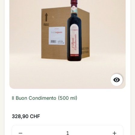

Il Buon Condimento (500 ml)
328,90 CHF

