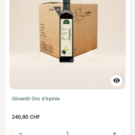

Olivenöl Oro d’Irpinia
240,90 CHF

