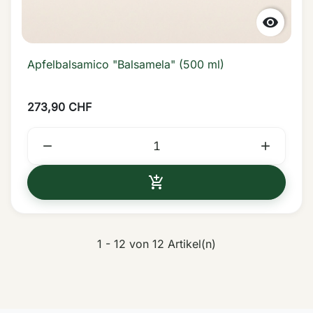

Apfelbalsamico "Balsamela" (500 ml)
273,90 CHF



IN DEN WARENKORB
1 - 12 von 12 Artikel(n)