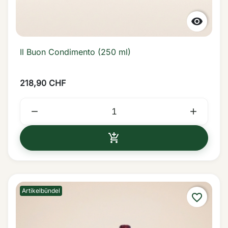

Il Buon Condimento (250 ml)
218,90 CHF



IN DEN WARENKORB
Artikelbündel
favorite_border