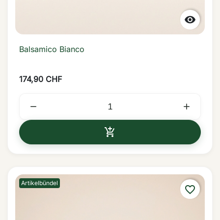

Balsamico Bianco
174,90 CHF



IN DEN WARENKORB
Artikelbündel
favorite_border