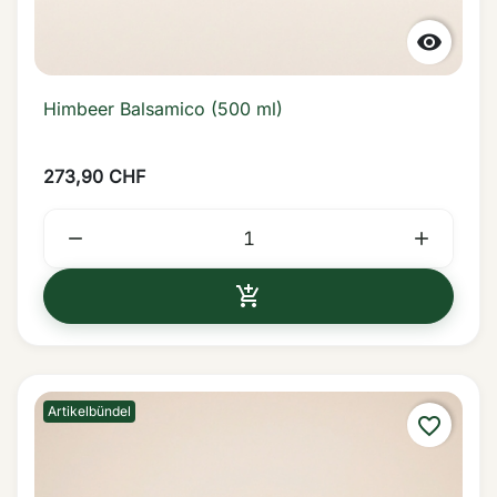

Himbeer Balsamico (500 ml)
273,90 CHF



IN DEN WARENKORB
Artikelbündel
favorite_border