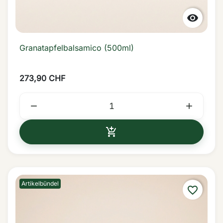

Granatapfelbalsamico (500ml)
273,90 CHF



IN DEN WARENKORB
Artikelbündel
favorite_border