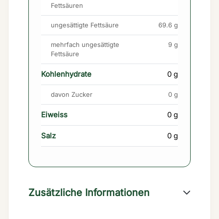
Fettsäuren
ungesättigte Fettsäure
69.6 g
mehrfach ungesättigte
9 g
Fettsäure
Kohlenhydrate
0 g
davon Zucker
0 g
Eiweiss
0 g
Salz
0 g
Zusätzliche Informationen