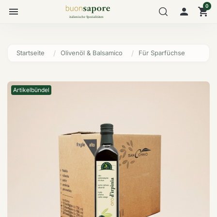
0
menu

shopping_cart
Startseite
Olivenöl & Balsamico
Für Sparfüchse
Artikelbündel