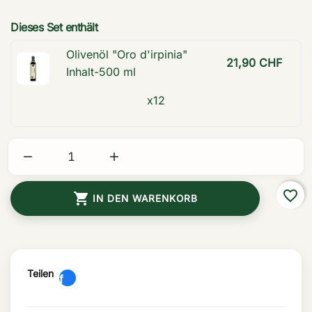
Dieses Set enthält
Olivenöl "Oro d'irpinia"
21,90 CHF
Inhalt-500 ml
x12


favorite_border

IN DEN WARENKORB
Teilen