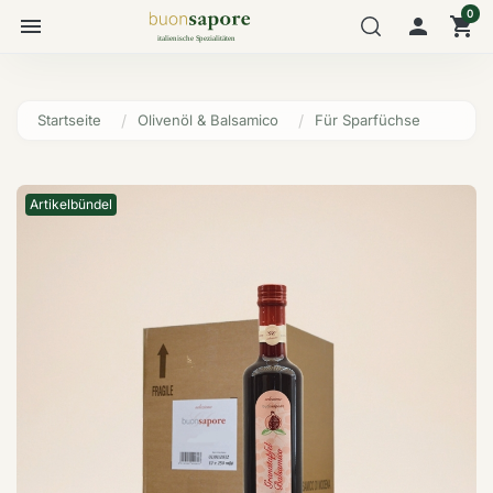
0
menu

shopping_cart
Startseite
Olivenöl & Balsamico
Für Sparfüchse
Artikelbündel