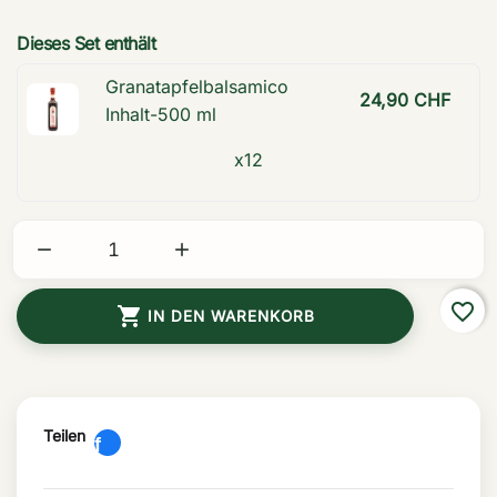
Dieses Set enthält
Granatapfelbalsamico
24,90 CHF
Inhalt-500 ml
x12


favorite_border

IN DEN WARENKORB
Teilen