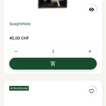

Spaghettata
45,00 CHF



IN DEN WARENKORB
Artikelbündel
favorite_border