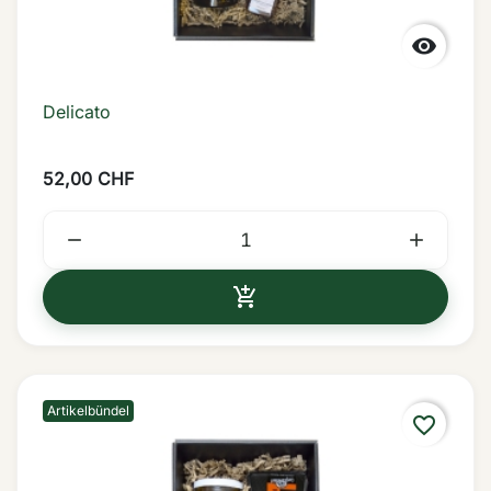

Delicato
52,00 CHF



IN DEN WARENKORB
Artikelbündel
favorite_border