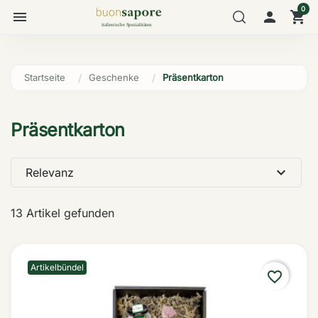
0
menu

shopping_cart
Startseite
Geschenke
Präsentkarton
Präsentkarton
expand_more
Relevanz
13 Artikel gefunden
Artikelbündel
favorite_border