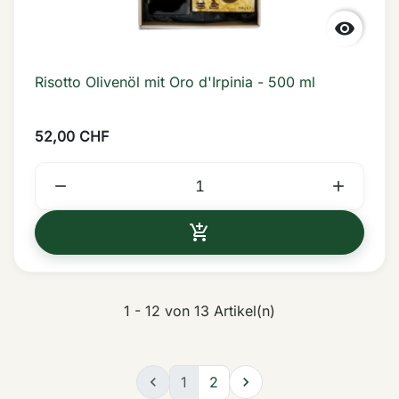

Risotto Olivenöl mit Oro d'Irpinia - 500 ml
52,00 CHF



IN DEN WARENKORB
1 - 12 von 13 Artikel(n)

1
2
