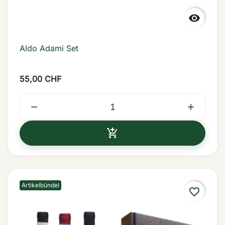

Aldo Adami Set
55,00 CHF



IN DEN WARENKORB
Artikelbündel
favorite_border