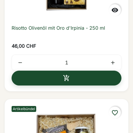

Risotto Olivenöl mit Oro d'Irpinia - 250 ml
46,00 CHF



IN DEN WARENKORB
Artikelbündel
favorite_border