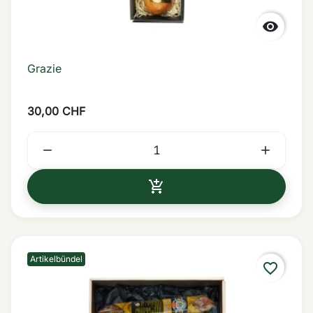

Grazie
30,00 CHF



IN DEN WARENKORB
Artikelbündel
favorite_border