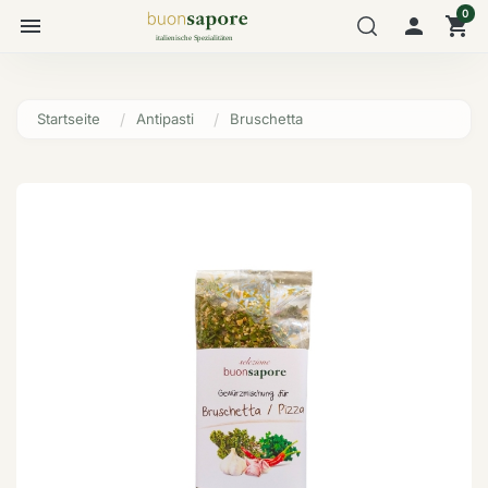
0
menu

shopping_cart
Startseite
Antipasti
Bruschetta