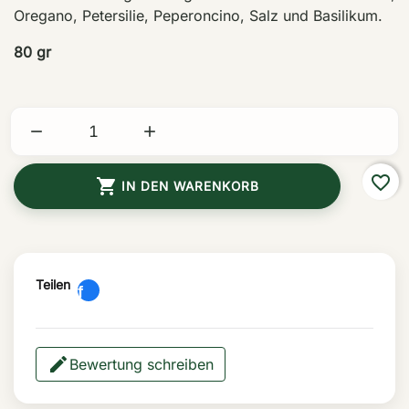
Oregano, Petersilie, Peperoncino, Salz und Basilikum.
80 gr


favorite_border

IN DEN WARENKORB
Teilen
Bewertung schreiben