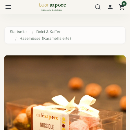
0
menu

shopping_cart
Startseite
Dolci & Kaffee
Haselnüsse (Karamellisierte)