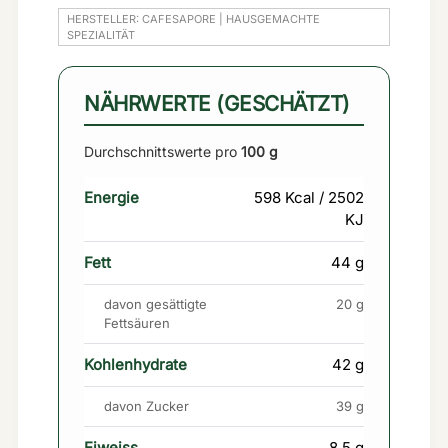
HERSTELLER: CAFESAPORE | HAUSGEMACHTE
SPEZIALITÄT
NÄHRWERTE (GESCHÄTZT)
Durchschnittswerte pro
100 g
Energie
598 Kcal / 2502
KJ
Fett
44 g
davon gesättigte
20 g
Fettsäuren
Kohlenhydrate
42 g
davon Zucker
39 g
Eiweiss
8,5 g