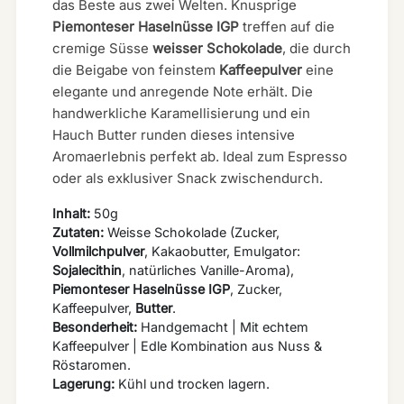
das Beste aus zwei Welten. Knusprige
Piemonteser Haselnüsse IGP
treffen auf die
cremige Süsse
weisser Schokolade
, die durch
die Beigabe von feinstem
Kaffeepulver
eine
elegante und anregende Note erhält. Die
handwerkliche Karamellisierung und ein
Hauch Butter runden dieses intensive
Aromaerlebnis perfekt ab. Ideal zum Espresso
oder als exklusiver Snack zwischendurch.
Inhalt:
50g
Zutaten:
Weisse Schokolade (Zucker,
Vollmilchpulver
, Kakaobutter, Emulgator:
Sojalecithin
, natürliches Vanille-Aroma),
Piemonteser Haselnüsse IGP
, Zucker,
Kaffeepulver,
Butter
.
Besonderheit:
Handgemacht | Mit echtem
Kaffeepulver | Edle Kombination aus Nuss &
Röstaromen.
Lagerung:
Kühl und trocken lagern.