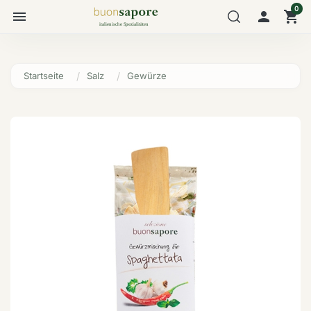
0
menu

shopping_cart
Startseite
Salz
Gewürze