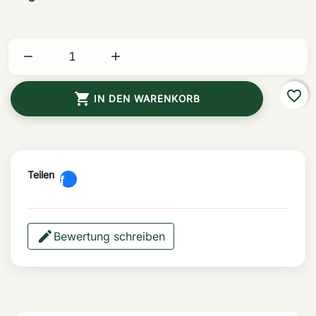


favorite_border

IN DEN WARENKORB
Teilen
Bewertung schreiben