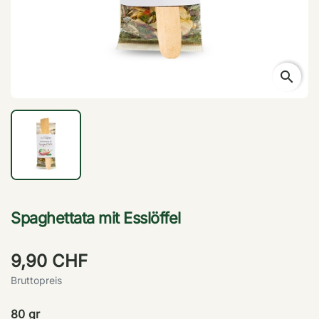
search
Spaghettata mit Esslöffel
9,90 CHF
Bruttopreis
80 gr