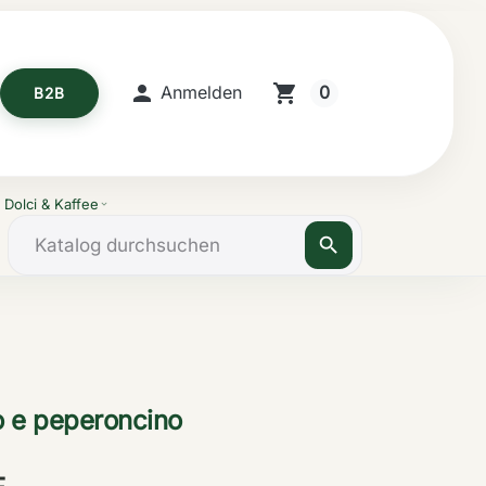

shopping_cart
0
Anmelden
B2B
Dolci & Kaffee
expand_more
search
io e peperoncino