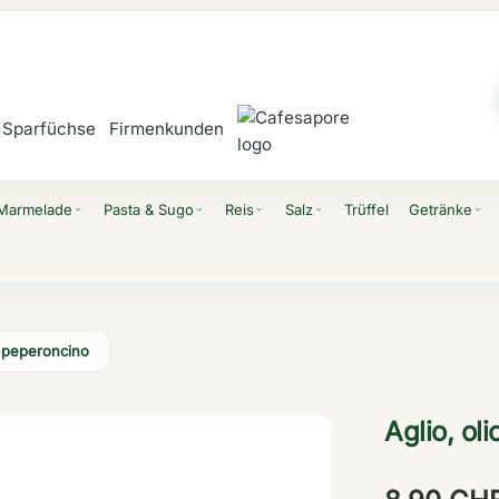
Sparfüchse
Firmenkunden
 Marmelade
Pasta & Sugo
Reis
Salz
Trüffel
Getränke
expand_more
expand_more
expand_more
expand_more
expand_more
e peperoncino
Aglio, ol