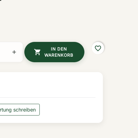
F
favorite_border
IN DEN


WARENKORB
tung schreiben