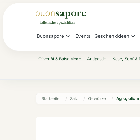
expand_more
expand_more
Buonsapore
Events
Geschenkideen
Olivenöl & Balsamico
Antipasti
Käse, Senf &
expand_more
expand_more
Startseite
Salz
Gewürze
Aglio, olio 