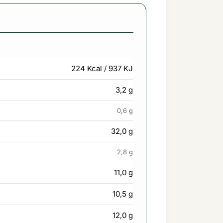
224 Kcal / 937 KJ
3,2 g
0,6 g
32,0 g
2,8 g
11,0 g
10,5 g
12,0 g