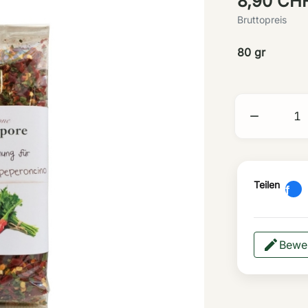
8,90 CH
Bruttopreis
80 gr

Teilen
Bewer