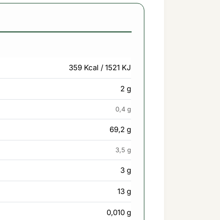
359 Kcal / 1521 KJ
2 g
0,4 g
69,2 g
3,5 g
3 g
13 g
0,010 g