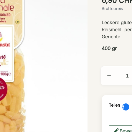
6,90 CH
Bruttopreis
Leckere glut
Reismehl, per
Gerichte.
400 gr

Teilen
Bewer