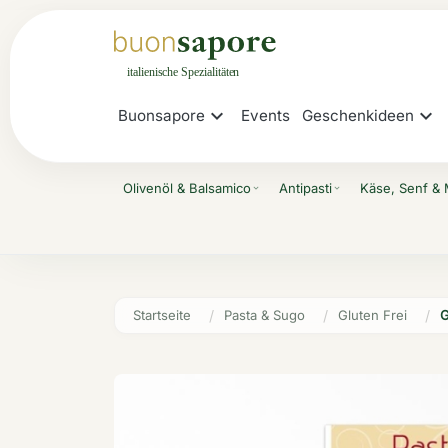
expand_more
expand_more
Buonsapore
Events
Geschenkideen
Olivenöl & Balsamico
Antipasti
Käse, Senf &
expand_more
expand_more
Startseite
Pasta & Sugo
Gluten Frei
G