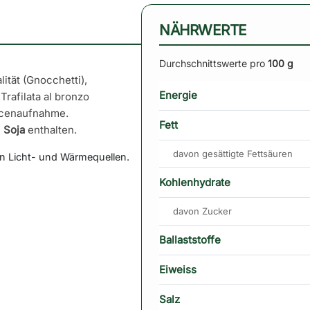
NÄHRWERTE
Durchschnittswerte pro
100 g
lität (Gnocchetti),
Energie
Trafilata al bronzo
ucenaufnahme.
Fett
n
Soja
enthalten.
davon gesättigte Fettsäuren
on Licht- und Wärmequellen.
Kohlenhydrate
davon Zucker
Ballaststoffe
Eiweiss
Salz