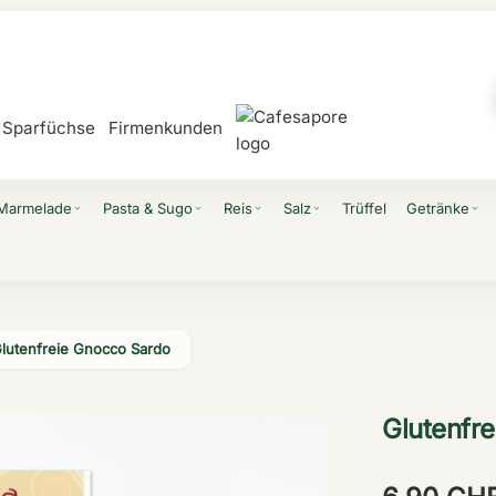
Sparfüchse
Firmenkunden
 Marmelade
Pasta & Sugo
Reis
Salz
Trüffel
Getränke
expand_more
expand_more
expand_more
expand_more
expand_more
lutenfreie Gnocco Sardo
Glutenfr