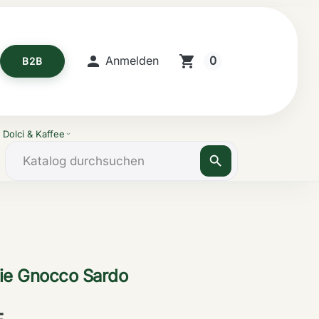

shopping_cart
0
Anmelden
B2B
Dolci & Kaffee
expand_more
search
eie Gnocco Sardo