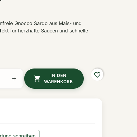
F
enfreie Gnocco Sardo aus Mais- und
fekt für herzhafte Saucen und schnelle
favorite_border
IN DEN


WARENKORB
tung schreiben